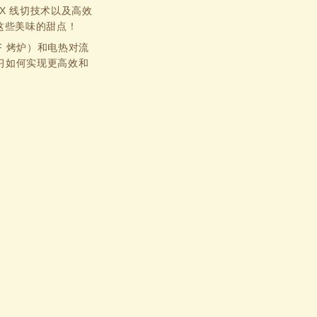
WCX 线切技术以及高效
试这些美味的甜点！
DGF 烤炉）和电热对流
习如何实现更高效和
。